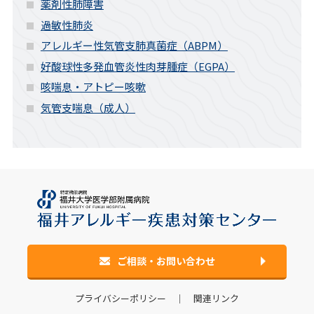
薬剤性肺障害
過敏性肺炎
アレルギー性気管支肺真菌症（ABPM）
好酸球性多発血管炎性肉芽腫症（EGPA）
咳喘息・アトピー咳嗽
気管支喘息（成人）
ご相談・お問い合わせ
プライバシーポリシー
｜
関連リンク
アレルギー
トップページ
疾患から探す
Q & A