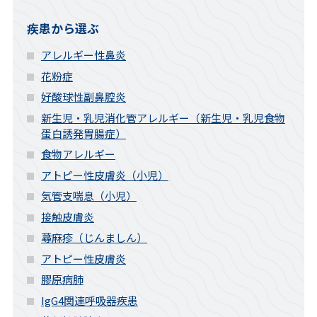
疾患から選ぶ
アレルギー性鼻炎
花粉症
好酸球性副鼻腔炎
新生児・乳児消化管アレルギー（新生児・乳児食物
蛋白誘発胃腸症）
食物アレルギー
アトピー性皮膚炎（小児）
気管支喘息（小児）
接触皮膚炎
蕁麻疹（じんましん）
アトピー性皮膚炎
膠原病肺
IgG4関連呼吸器疾患